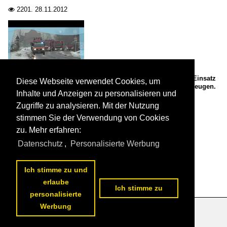
2201.
28.11.2012

Alljährlich Heiligabend (so auch 2012) ein weihnachtlicher Einsatz
Diese Webseite verwendet Cookies, um
der Freiwilligen Feuerwehr Torgelow mit ihren Einsatzfahrzeugen.
Inhalte und Anzeigen zu personalisieren und
...Frohes Fest...

Gerd Wiese
Zugriffe zu analysieren. Mit der Nutzung
stimmen Sie der Verwendung von Cookies
Feuerwehrfahrzeuge / Deutschland / Sonstiges
zu. Mehr erfahren:
2476.
24.12.2012

Datenschutz
,
Personalisierte Werbung
1
2
3
nächste Seite
>>
Ich stimme zu und
erlaube
Ich stimme zu
personalisierte
Werbung
Datenschutzerklärung
|
Impressum
|
Kontakt