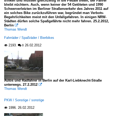
trinken und müssen gleichzeitig in die Pedale treten, der Fahrer
bleibt nüchtern. Auch, wenn keiner der 54 Getöteten und 1990
Schwerverletzten im Berliner Straßenverkehr des Jahres 2011 auf
ein solches Bike zurückzuführen war, begründet man Verbots-
Begehrlichkeiten meist mit den Unfallgefahren. In einigen NRW-
Städten dürfen solche Spaßgefährte nicht mehr fahren. 25.2.2012,
Berlin

Thomas Wendt
Fahrräder / Spaßräder / Bierbikes
2193.
26.02.2012

 8
Autos und Radfahrer in Berlin auf der Karl-Liebknecht-Straße
unterwegs. 27.2.2012

Thomas Wendt
PKW / Sonstige / sonstige
1996.
26.02.2012
