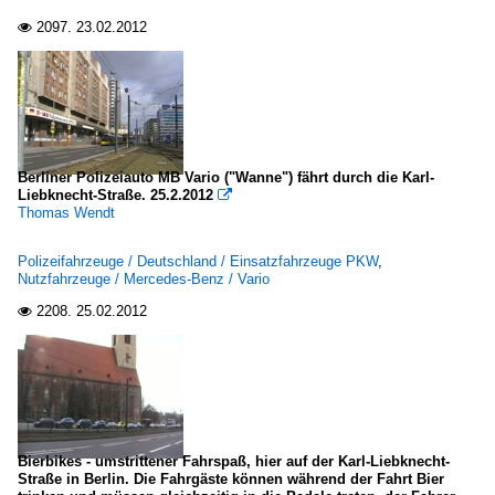
2097.
23.02.2012

Berliner Polizeiauto MB Vario ("Wanne") fährt durch die Karl-
Liebknecht-Straße. 25.2.2012

Thomas Wendt
Polizeifahrzeuge / Deutschland / Einsatzfahrzeuge PKW
,
Nutzfahrzeuge / Mercedes-Benz / Vario
2208.
25.02.2012

Bierbikes - umstrittener Fahrspaß, hier auf der Karl-Liebknecht-
Straße in Berlin. Die Fahrgäste können während der Fahrt Bier