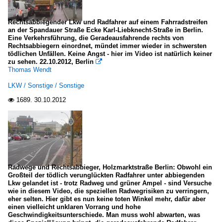
Rechtsabbiegender Lkw und Radfahrer auf einem Fahrradstreifen
an der Spandauer Straße Ecke Karl-Liebknecht-Straße in Berlin.
Eine Verkehrsführung, die Geradeausfahrende rechts von
Rechtsabbiegern einordnet, mündet immer wieder in schwersten
tödlichen Unfällen. Keine Angst - hier im Video ist natürlich keiner
zu sehen. 22.10.2012, Berlin

Thomas Wendt
LKW / Sonstige / Sonstige
1689.
30.10.2012

Radwege und Rechtsabbieger, Holzmarktstraße Berlin: Obwohl ein
Großteil der tödlich verunglückten Radfahrer unter abbiegenden
Lkw gelandet ist - trotz Radweg und grüner Ampel - sind Versuche
wie in diesem Video, die speziellen Radwegrisiken zu verringern,
eher selten. Hier gibt es nun keine toten Winkel mehr, dafür aber
einen vielleicht unklaren Vorrang und hohe
Geschwindigkeitsunterschiede. Man muss wohl abwarten, was