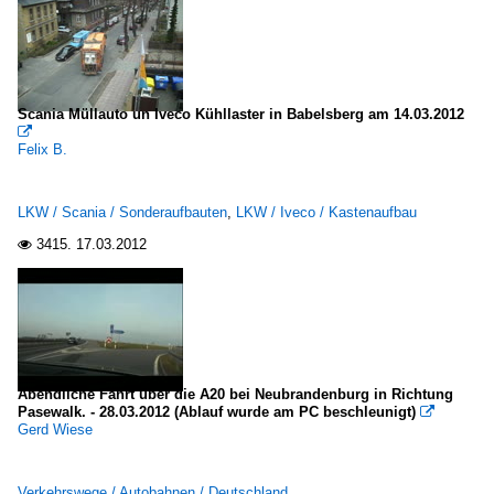
Scania Müllauto un Iveco Kühllaster in Babelsberg am 14.03.2012

Felix B.
LKW / Scania / Sonderaufbauten
,
LKW / Iveco / Kastenaufbau
3415.
17.03.2012

Abendliche Fahrt über die A20 bei Neubrandenburg in Richtung
Pasewalk. - 28.03.2012 (Ablauf wurde am PC beschleunigt)

Gerd Wiese
Verkehrswege / Autobahnen / Deutschland