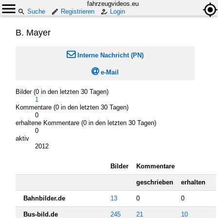
fahrzeugvideos.eu
Suche
Registrieren
Login
B. Mayer

Interne Nachricht (PN)

e-Mail
Bilder (0 in den letzten 30 Tagen)
1
Kommentare (0 in den letzten 30 Tagen)
0
erhaltene Kommentare (0 in den letzten 30 Tagen)
0
aktiv
2012
Bilder
Kommentare
geschrieben
erhalten
Bahnbilder.de
13
0
0
Bus-bild.de
245
21
10