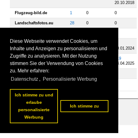
20.10.2018
Flugzeug-bild.de
1
0
0
Landschaftsfotos.eu
28
0
0
Schiffbilder.de
2
0
0
Diese Webseite verwendet Cookies, um
Staedte-fotos.de
372
5
7
10.01.2024
Inhalte und Anzeigen zu personalisieren und
Zugriffe zu analysieren. Mit der Nutzung
Fahrzeugbilder.de
16275
188
219
stimmen Sie der Verwendung von Cookies
04.04.2025
zu. Mehr erfahren:
Videos
Datenschutz
,
Personalisierte Werbung
Fahrzeugvideos.eu
1
0
0
Ich stimme zu und
erlaube
Ich stimme zu
personalisierte
Datenschutzerklärung
|
Impressum
|
Kontakt
Werbung