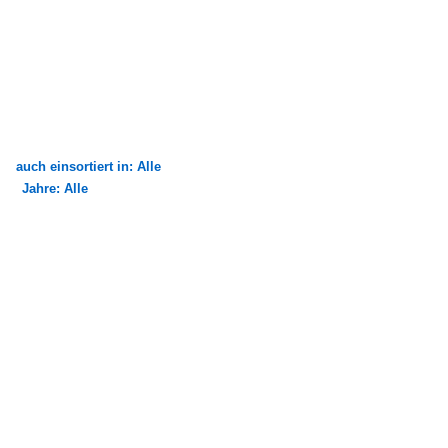
auch einsortiert in: Alle
Jahre: Alle
×
×
Alle Kategorien
Alle Jahre
2010
2013